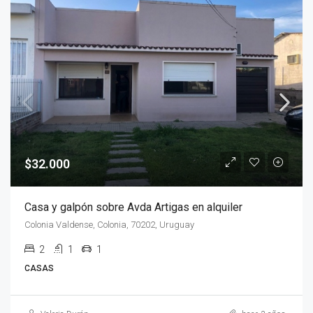
$32.000
Casa y galpón sobre Avda Artigas en alquiler
Colonia Valdense, Colonia, 70202, Uruguay
2
1
1
CASAS