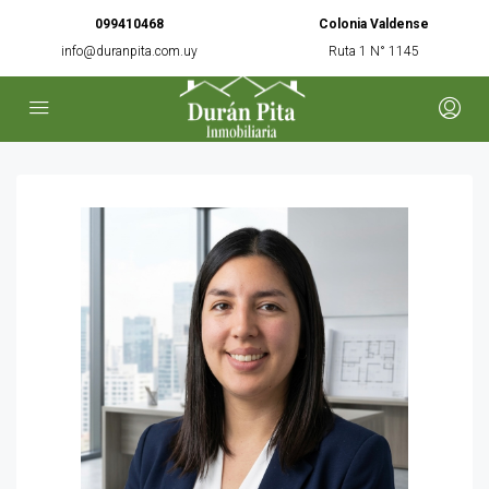
099410468
Colonia Valdense
info@duranpita.com.uy
Ruta 1 N° 1145