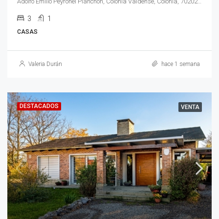
Adolfo Emilio Peyronel Planchón, Colonia Valdense, Colonia, 70202, Uruguay
3
1
CASAS
Valeria Durán
hace 1 semana
DESTACADOS
VENTA