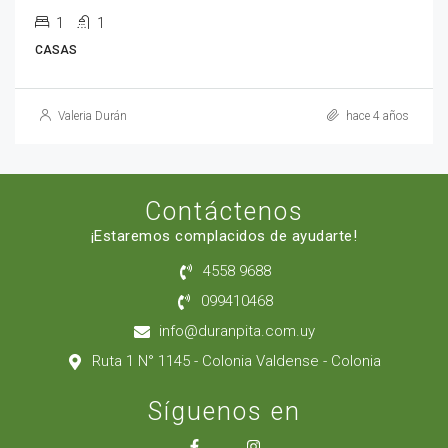
1
1
CASAS
Valeria Durán
hace 4 años
Contáctenos
¡Estaremos complacidos de ayudarte!
4558 9688
099410468
info@duranpita.com.uy
Ruta 1 N° 1145 - Colonia Valdense - Colonia
Síguenos en