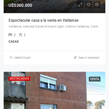
U$S360.000
Espectacular casa a la venta en Valdense
Valdense, Avenida Daniel Armand Ugón, Colonia Valdense, Colonia, 70202, Uruguay
2
2
CASAS
Valeria Durán
hace 4 semanas
DESTACADOS
VENTA