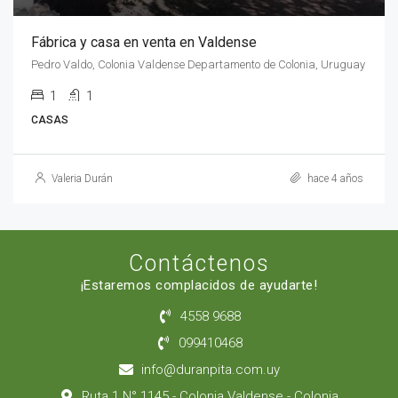
Fábrica y casa en venta en Valdense
Pedro Valdo, Colonia Valdense Departamento de Colonia, Uruguay
1
1
CASAS
Valeria Durán
hace 4 años
Contáctenos
¡Estaremos complacidos de ayudarte!
4558 9688
099410468
info@duranpita.com.uy
Ruta 1 N° 1145 - Colonia Valdense - Colonia