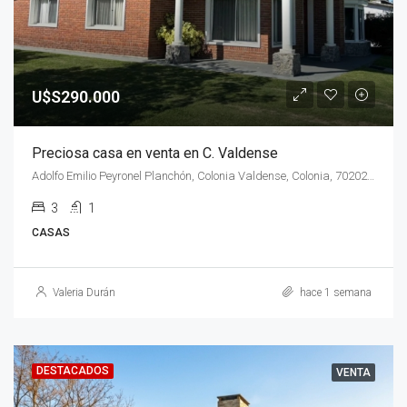
U$S290.000
Preciosa casa en venta en C. Valdense
Adolfo Emilio Peyronel Planchón, Colonia Valdense, Colonia, 70202, Uruguay
3
1
CASAS
Valeria Durán
hace 1 semana
DESTACADOS
VENTA