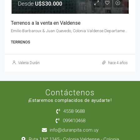
Desde
U$S30.000
Terrenos a la venta en Valdense
Emilio Barbaroux & Juan Quevedo, Colonia Valdense Departamento de Colonia, Uruguay
TERRENOS
Valeria Durán
hace 4 años
Contáctenos
¡Estaremos complacidos de ayudarte!
4558 9688
099410468
info@duranpita.com.uy
Ruta 1 N° 1145 - Colonia Valdense - Colonia