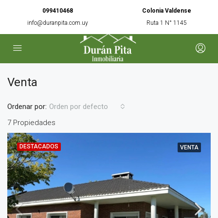
099410468
Colonia Valdense
info@duranpita.com.uy
Ruta 1 N° 1145
Venta
Ordenar por:
Orden por defecto
7 Propiedades
DESTACADOS
VENTA