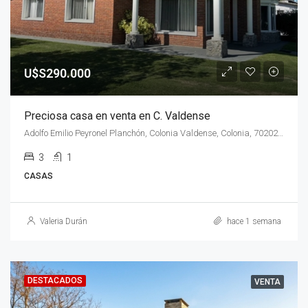
U$S290.000
Preciosa casa en venta en C. Valdense
Adolfo Emilio Peyronel Planchón, Colonia Valdense, Colonia, 70202, Uruguay
3
1
CASAS
Valeria Durán
hace 1 semana
DESTACADOS
VENTA